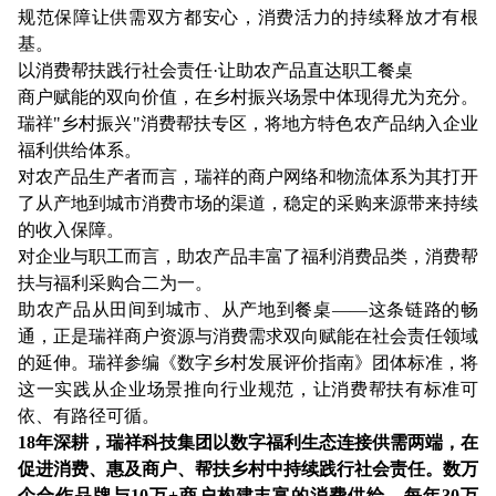
规范保障让供需双方都安心，消费活力的持续释放才有根
基。
以消费帮扶践行社会责任·让助农产品直达职工餐桌
商户赋能的双向价值，在乡村振兴场景中体现得尤为充分。
瑞祥"乡村振兴"消费帮扶专区，将地方特色农产品纳入企业
福利供给体系。
对农产品生产者而言，瑞祥的商户网络和物流体系为其打开
了从产地到城市消费市场的渠道，稳定的采购来源带来持续
的收入保障。
对企业与职工而言，助农产品丰富了福利消费品类，消费帮
扶与福利采购合二为一。
助农产品从田间到城市、从产地到餐桌——这条链路的畅
通，正是瑞祥商户资源与消费需求双向赋能在社会责任领域
的延伸。瑞祥参编《数字乡村发展评价指南》团体标准，将
这一实践从企业场景推向行业规范，让消费帮扶有标准可
依、有路径可循。
18年深耕，瑞祥科技集团以数字福利生态连接供需两端，在
促进消费、惠及商户、帮扶乡村中持续践行社会责任。数万
个合作品牌与10万+商户构建丰富的消费供给，每年30万