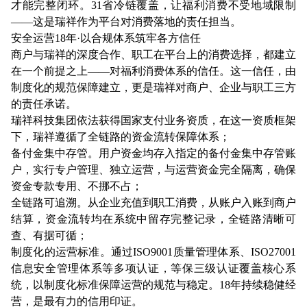
才能完整闭环。31省冷链覆盖，让福利消费不受地域限制
——这是瑞祥作为平台对消费落地的责任担当。
安全运营18年·以合规体系筑牢各方信任
商户与瑞祥的深度合作、职工在平台上的消费选择，都建立
在一个前提之上——对福利消费体系的信任。这一信任，由
制度化的规范保障建立，更是瑞祥对商户、企业与职工三方
的责任承诺。
瑞祥科技集团依法获得国家支付业务资质，在这一资质框架
下，瑞祥遵循了全链路的资金流转保障体系；
备付金集中存管。用户资金均存入指定的备付金集中存管账
户，实行专户管理、独立运营，与运营资金完全隔离，确保
资金专款专用、不挪不占；
全链路可追溯。从企业充值到职工消费，从账户入账到商户
结算，资金流转均在系统中留存完整记录，全链路清晰可
查、有据可循；
制度化的运营标准。通过ISO9001质量管理体系、ISO27001
信息安全管理体系等多项认证，等保三级认证覆盖核心系
统，以制度化标准保障运营的规范与稳定。18年持续稳健经
营，是最有力的信用印证。