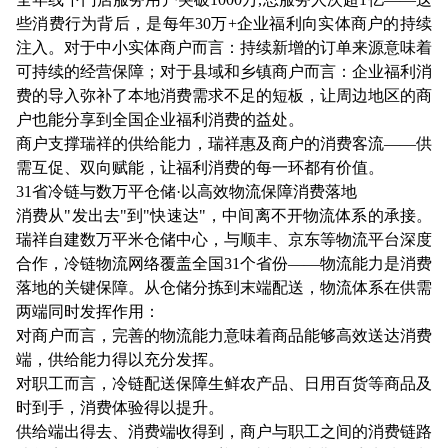
些消费行为背后，是每年30万+企业福利向实体商户的持续
注入。对于中小实体商户而言：持续新增的订单来源意味着
可持续的经营保障；对于县域和乡镇商户而言：企业福利消
费的导入弥补了本地消费需求不足的短板，让周边地区的商
户也能分享到全国企业福利消费的益处。
商户支撑瑞祥的供给能力，瑞祥惠及商户的消费客流——供
需互促、双向赋能，让福利消费的每一环都有价值。
31省冷链与数万平仓储·以高效物流保障消费落地
消费从"发出去"到"快速达"，中间离不开物流体系的承接。
瑞祥自建数万平米仓储中心，与顺丰、京东等物流平台深度
合作，冷链物流网络覆盖全国31个省份——物流能力是消费
落地的关键保障。从仓储分拣到末端配送，物流体系在供需
两端同时发挥作用：
对商户而言，完善的物流能力意味着商品能够高效送达消费
端，供给能力得以充分发挥。
对职工而言，冷链配送保障生鲜农产品、日用百货等商品及
时到手，消费体验得以提升。
供给端出得去、消费端收得到，商户与职工之间的消费链路