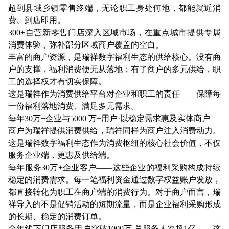
超到县域乡镇零售终端，无论职工身处何地，都能就近消
费、到店即用。
300+自营新零售门店深入区域市场，在重点城市提供专属
消费体验，弥补部分区域商户覆盖的空白。
丰富的商户资源，是瑞祥数字福利生态的供给核心。没有商
户的支撑，福利消费便无从落地；有了商户的多元供给，职
工的选择权才有切实保障。
这是瑞祥作为消费供给平台对企业和职工的责任——保障每
一份福利落地消费、满足多元需求。
每年30万+企业与5000 万+用户·以稳定需求惠及实体商户
商户为瑞祥提供消费供给，瑞祥同样为商户注入消费动力。
这是瑞祥数字福利生态作为消费枢纽的核心社会价值，不仅
服务企业端，更惠及供给端。
每年服务30万+企业客户——这些企业的福利采购构成持续
稳定的消费需求。每一笔福利资金通过数字权益账户发放，
都直接转化为职工在商户端的消费行为。对于商户而言，瑞
祥导入的不是促销活动的短期流量，而是企业福利采购形成
的长期、稳定的消费订单。
全年线下门店服务用户突破1000万,总服务人次超1亿——这