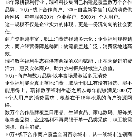
18年深耕福利行业，瑞祥科技集团已构建起覆盖数万个合作
品牌、10万+线下合作商户、300+自营新零售门店的消费供
给网络，每年服务30万+企业客户、5000万+个人用户。
这一规模不仅是企业实力的体现，更是一份沉甸甸的社会责
任。
商户资源越丰富，职工消费选择越多元化；企业福利规模越
大，商户经营保障越稳固；物流覆盖越广泛，消费落地越高
效。
瑞祥数字福利生态在供需两端的双向赋能，正在为促进消费
活力、惠及实体商户、助力乡村振兴持续注入价值。
10万+商户与数万品牌·以丰富场景激活多元消费
企业福利能否真正落地消费，取决于职工有没有得选、能不
能用得上。瑞祥数字福利生态之所以每年能够满足5000万
+个人用户的消费需求，根基在于18年积累的商户资源网
络。
数万个合作品牌覆盖日用品、生鲜食品、家电数码、服饰美
妆等全品类，企业福利不再局限于单一品类采购，职工按需
选择、自主消费。
10万+线下合作商户覆盖全国百余城市，从一线城市连锁商